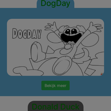
DogDay
Bekijk meer
Donald Duck