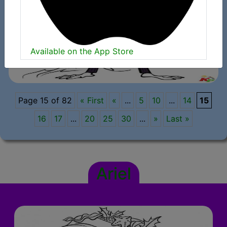
Available on the App Store
Page 15 of 82
« First
«
...
5
10
...
14
15
16
17
...
20
25
30
...
»
Last »
Ariel