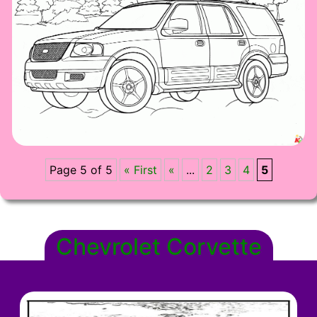
Page 5 of 5
« First
«
...
2
3
4
5
Chevrolet Corvette