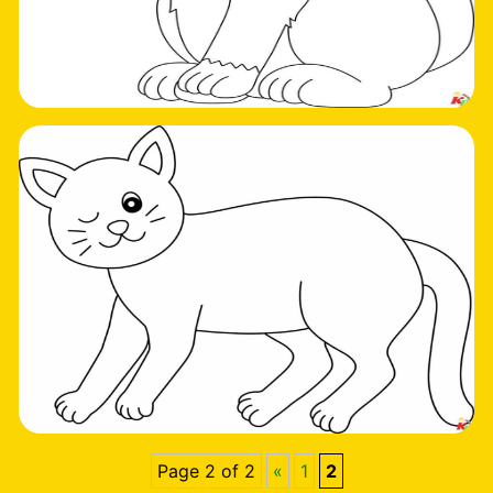
Page 2 of 2
«
1
2