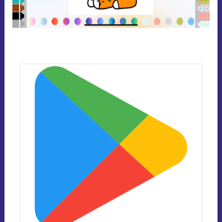
Make coloring easier and more fun with our app.
Download now!