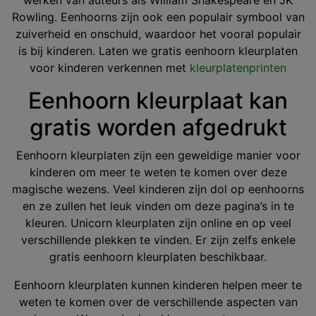
werken van auteurs als William Shakespeare en JK
Rowling. Eenhoorns zijn ook een populair symbool van
zuiverheid en onschuld, waardoor het vooral populair
is bij kinderen. Laten we gratis eenhoorn kleurplaten
voor kinderen verkennen met
kleurplatenprinten
Eenhoorn kleurplaat kan
gratis worden afgedrukt
Eenhoorn kleurplaten zijn een geweldige manier voor
kinderen om meer te weten te komen over deze
magische wezens. Veel kinderen zijn dol op eenhoorns
en ze zullen het leuk vinden om deze pagina’s in te
kleuren. Unicorn kleurplaten zijn online en op veel
verschillende plekken te vinden. Er zijn zelfs enkele
gratis eenhoorn kleurplaten beschikbaar.
Eenhoorn kleurplaten kunnen kinderen helpen meer te
weten te komen over de verschillende aspecten van