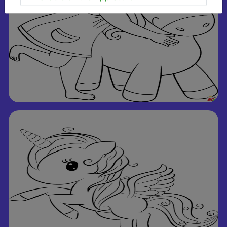
Available on the App Store